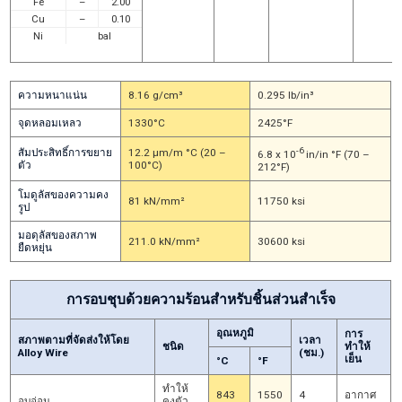
Fe
–
2.00
Cu
–
0.10
Ni
bal
ความหนาแน่น
8.16 g/cm³
0.295 lb/in³
จุดหลอมเหลว
1330°C
2425°F
-6
สัมประสิทธิ์การขยาย
12.2 μm/m °C (20 –
6.8 x 10
in/in °F (70 –
ตัว
100°C)
212°F)
โมดูลัสของความคง
81 kN/mm²
11750 ksi
รูป
มอดุลัสของสภาพ
211.0 kN/mm²
30600 ksi
ยืดหยุ่น
การอบชุบด้วยความร้อนสำหรับชิ้นส่วนสำเร็จ
อุณหภูมิ
การ
สภาพตามที่จัดส่งให้โดย
เวลา
ชนิด
ทำให้
Alloy Wire
(ชม.)
เย็น
°C
°F
ทำให้
843
1550
4
อากาศ
อบอ่อน
คงตัว