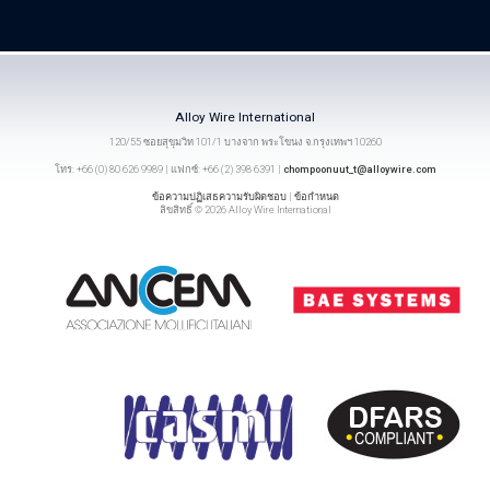
Alloy Wire International
120/55 ซอยสุขุมวิท 101/1 บางจาก พระโขนง จ.กรุงเทพฯ 10260
โทร: +66 (0) 80 626 9989 | แฟกซ์: +66 (2) 398 6391 |
chompoonuut_t@alloywire.com
ข้อความปฏิเสธความรับผิดชอบ
|
ข้อกำหนด
ลิขสิทธิ์ © 2026 Alloy Wire International