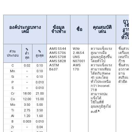
Waspaloy เป็นที่รู้จักกันว่า Alloy 685
การ
ใช้
องค์ประกอบทาง
ข้อมูล
คุณสมบัติ
ชื่อ
งาน
เคมี
จำเพาะ
เด่น
โดย
ทั่วไ
AMS 5544
W.Nr
ความแข็งแรง
ชิ้นส่วน
%
ส่วน
%
AMS 5706
2.4654
สูงมากเมื่อ
เครื่องยน
ต่ำ
ประกอบ
สูงสุด
AMS 5708
UNS
อุณหภูมิสูงขึ้น
เทอร์ไบน
สุด
AMS 5828
N07001
โดยทั่วไป
ก๊าซ
ASTM
AWS
ความแข็งแรง
ชิ้นส่วน
C
0.02
0.10
B637
170
สามารถเทียบ
อวกาศ
Mn
–
0.10
ได้ดกับ Rene
ยาน
Si
–
0.10
41 และโดย
สปริงแล
ทั่วไปจะเหนือ
ตัวยึด
P
–
0.010
กว่า Inconel
S
–
0.010
718
Cr
18.00
21.00
สามารถบ่ม
แข็งได้
Co
12.00
15.00
ใช้ในที่ที่
Mo
3.50
5.00
อุณหภูมิสูงไม่
Ti
2.75
3.50
▲
คงที่
Al
1.20
1.60
B
0.003
0.010
Zr
–
0.04