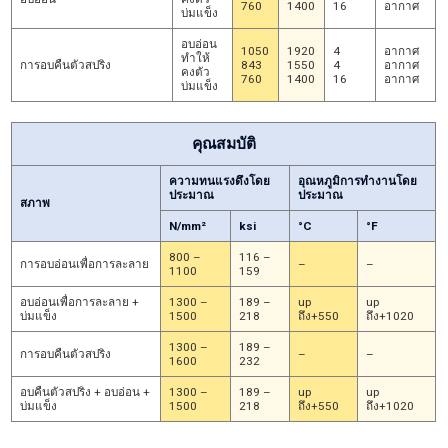
760
1400
16
อากาศ
บ่มแข็ง
อบอ่อน
1050
1920
4
อากาศ
ทำให้
การอบคืนตัวสปริง
843
1550
4
อากาศ
คงตัว
760
1400
16
อากาศ
บ่มแข็ง
คุณสมบัติ
ความทนแรงดึงโดย
อุณหภูมิการทำงานโดย
ประมาณ
ประมาณ
สภาพ
N/mm²
ksi
°C
°F
800 –
116 –
การอบอ่อนเพื่อการละลาย
–
–
1100
159
อบอ่อนเพื่อการละลาย +
1300 –
189 –
up
up
บ่มแข็ง
1500
218
ถึง+550
ถึง+1020
1300 –
189 –
การอบคืนตัวสปริง
–
–
1600
232
อบคืนตัวสปริง + อบอ่อน +
1300 –
189 –
up
up
บ่มแข็ง
1500
218
ถึง+550
ถึง+1020