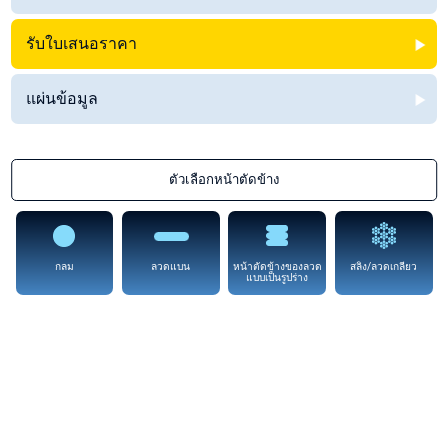
รับใบเสนอราคา
แผ่นข้อมูล
ตัวเลือกหน้าตัดข้าง
กลม
ลวดแบน
หน้าตัดข้างของลวด
สลิง/ลวดเกลียว
แบบเป็นรูปร่าง
Waspaloy
มีใน ‘ตัวเลือกหน้าตัดข้าง’ ทุกแบบ
ซูเปอร์อัลลอยจากนิกเกิลที่สามารถบ่มแข็งได้นี้มีความแข็งแรงในอุณหภูมิสูงถึง
ประมาณ 980°C (1800°F) ที่ดีมาก โดยทั่วไป ความแข็งแรงของมันอาจเทียบได้กับ
Rene 41 และโดยทั่วไปจะเหนือกว่า Alloy 718 ที่อุณหภูมิเกิน 650 – 705°C (1200 –
1300°F)