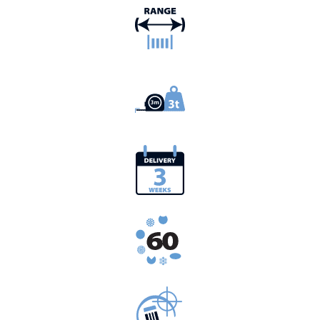
ช่วงขนาด: 0.025 มม. ถึง to 21 มม. (.001” ถึง 0.827”)
สั่งได้ตั้งแต่ 3 ม. ถึง 3 ตัน (10 ฟุต ถึง 6,000 ปอนด์)
การจัดส่ง: ภายใน 3 สัปดาห์
ลวดสลิงและลวดเกลียว