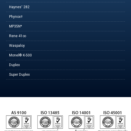
Haynes˘ 282
Phynox†
MP35N*
Rene 41∞
Waspaloy
Monel® K-500
Duplex
Super Duplex