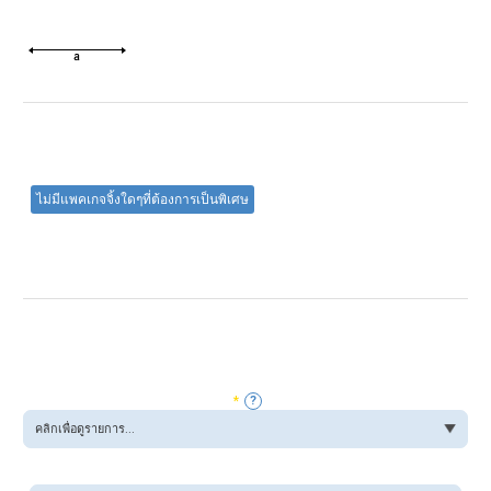
ต้องการให้แพ็คสินค้าหรือแพคเกจจิ้งแบบไหนเป็นพิเศษหรือไม่?
ไม่มีแพคเกจจิ้งใดๆที่ต้องการเป็นพิเศษ
คอยล์
ม้วน
ตัดตามความยาว / บาร์
สภาพ:
คุณสมบัติ/อุณหภูมิของลวดที่ต้องการ
*
อื่น ๆ ถ้ามี โปรดระบุ: