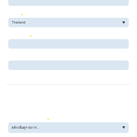
ประเทศ
*
เบอร์โทรศัพท์
*
เบอร์แฟกซ์
รายละเอียดผลิตภัณฑ์
โปรดส่งใบเสนอราคาสำหรับสินค้าต่อไปนี้:
เกรดอัลลอย / คำอธิบาย:
*