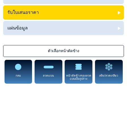
รับใบเสนอราคา
แผ่นข้อมูล
ตัวเลือกหน้าตัดข้าง
กลม
ลวดแบน
หน้าตัดข้างของลวด
สลิง/ลวดเกลียว
แบบเป็นรูปร่าง
Stainless Steel 302
มีใน ‘ตัวเลือกหน้าตัดข้าง’ ทุกแบบ
Stainless Steel 302 มีคุณสมบัติเชิงกลและความต้านทานการกัดกร่อนที่ดี
เหล็กกล้าไร้สนิม 302 เป็นที่รู้จักกันว่า AISI 302