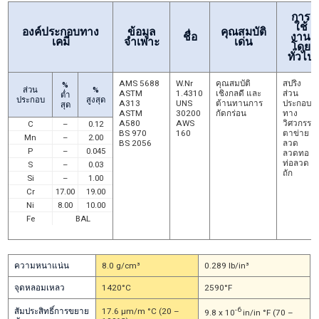
การ
ใช้
องค์ประกอบทาง
ข้อมูล
คุณสมบัติ
ชื่อ
งาน
เคมี
จำเพาะ
เด่น
โดย
ทั่วไป
AMS 5688
W.Nr
คุณสมบัติ
สปริง
%
ส่วน
%
ASTM
1.4310
เชิงกลดี และ
ส่วน
ต่ำ
ประกอบ
สูงสุด
A313
UNS
ต้านทานการ
ประกอบ
สุด
ASTM
30200
กัดกร่อน
ทาง
A580
AWS
วิศวกรรม
C
–
0.12
BS 970
160
ตาข่าย
Mn
–
2.00
BS 2056
ลวด
P
–
0.045
ลวดทอ
ท่อลวด
S
–
0.03
ถัก
Si
–
1.00
Cr
17.00
19.00
Ni
8.00
10.00
Fe
BAL
ความหนาแน่น
8.0 g/cm³
0.289 lb/in³
จุดหลอมเหลว
1420°C
2590°F
-6
สัมประสิทธิ์การขยาย
17.6 μm/m °C (20 –
9.8 x 10
in/in °F (70 –