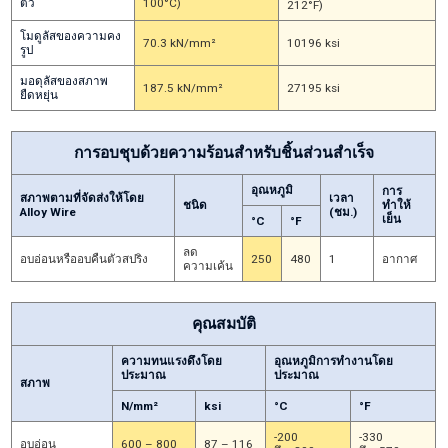
ตัว
100°C)
212°F)
โมดูลัสของความคง
70.3 kN/mm²
10196 ksi
รูป
มอดุลัสของสภาพ
187.5 kN/mm²
27195 ksi
ยืดหยุ่น
การอบชุบด้วยความร้อนสำหรับชิ้นส่วนสำเร็จ
อุณหภูมิ
การ
สภาพตามที่จัดส่งให้โดย
เวลา
ชนิด
ทำให้
Alloy Wire
(ชม.)
เย็น
°C
°F
ลด
อบอ่อนหรืออบคืนตัวสปริง
250
480
1
อากาศ
ความเค้น
คุณสมบัติ
ความทนแรงดึงโดย
อุณหภูมิการทำงานโดย
ประมาณ
ประมาณ
สภาพ
N/mm²
ksi
°C
°F
-200
-330
อบอ่อน
600 – 800
87 – 116