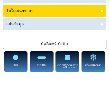
รับใบเสนอราคา
แผ่นข้อมูล
ตัวเลือกหน้าตัดข้าง
กลม
ลวดแบน
หน้าตัดข้างของลวด
สลิง/ลวดเกลียว
แบบเป็นรูปร่าง
RW 118 High Strength Hot Cutting Wires
มีใน ‘ตัวเลือกหน้าตัดข้าง’ ทุกแบบ
ลวดตัดแบบร้อนนี้มีความแข็งแรงสูงในอุณหภูมิที่เพิ่มขึ้น และใช้เพื่อการตัดโฟมโพลิ
สไตรีน (EPS) และหรือการซีลแบบร้อนถุงโพลิโพรพีลีนทอags.
เพื่อให้ตัดได้ดีที่สุด ให้ปรับอุณหภูมิและความเร็วการตัด ประเภทวัสดุและความหนา