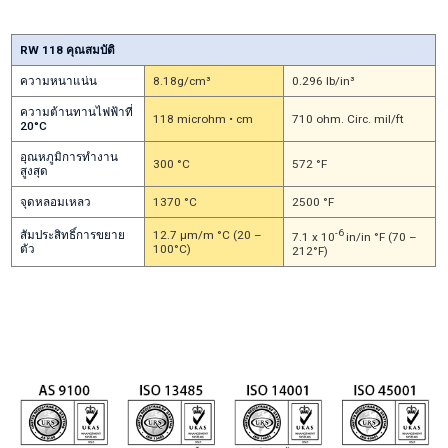
แน่นส่งผลต่อความเร็วการตัด
RW 118 คุณสมบัติ
ความหนาแน่น
8.18g/cm³
0.296 lb/in³
ความต้านทานไฟฟ้าที่
118 microhm • cm
710 ohm. Circ. mil/ft
20°C
อุณหภูมิการทำงาน
300 °C
572 °F
สูงสุด
จุดหลอมเหลว
1370 °C
2500 °F
-6
สัมประสิทธิ์การขยาย
12.7 µm/m °C (20 –
7.1 x 10
in/in °F (70 –
ตัว
100°C)
212°F)