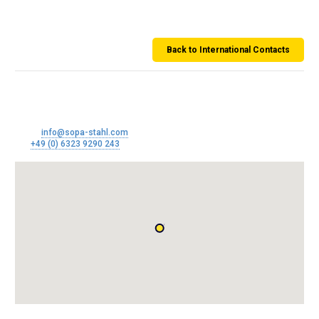
Holland
Back to International Contacts
SoPa Stahl GmbH
Im Paradies 15
67434 Neustadt an der Weinstraße
Email:
info@sopa-stahl.com
Tel:
+49 (0) 6323 9290 243