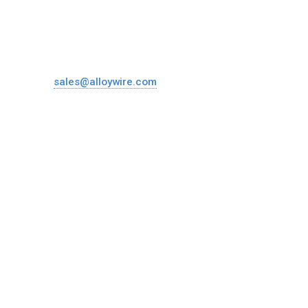
Alloy Wire International
Alloy Wire International to toast its 80th
Doctor Manuel Nava 200 Int. 8-C
birthday at Wire 2026
Col. Lomas de los Filtros, CP. 78216, San Luis Potosi, Mexico
Email:
sales@alloywire.com
Details