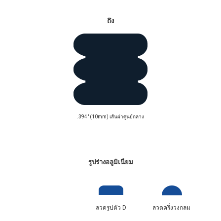
ถึง
.394" (10mm) เส้นผ่าศูนย์กลาง
มีในขดลวด, spools และแถบตรง..
รูปร่างอลูมิเนียม
ลวดรูปตัว D
ลวดครึ่งวงกลม
ลวด