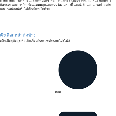
ต้านทานทั้งกรดรีดักชันและกรดออกซิไดซ์ การแตกร้าวเนื่องจากความเค้นร่วมกับการ
กัดกร่อน และการกัดกร่อนแบบหลุมและแบบร่องเฉพาะที่ และยังต้านทานกรดกำมะถัน
และกรดฟอสฟอริกได้เป็นพิเศษอีกด้วย
ตัวเลือกหน้าตัดข้าง:
คลิกเพื่อดูข้อมูลเพิ่มเติมเกี่ยวกับแต่ละประเภทโปรไฟล์
กลม